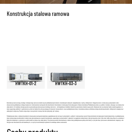
Konstrukcja stalowa ramowa
HWTKH-01-2
HWTKH-03-3
Doświadczyj nowoczesnego, trwałego i ekologicznego stylu życia dzięki naszym prefabrykowanym domom z konstrukcjami stalowymi. Zaprojektowane z myślą o efektywności i długowieczności, te domy łączą wytrzymałość stali z
elastycznością prefabrykacji, oferując bezpieczne i zrównoważone rozwiązanie dla nieruchomości mieszkalnych, komercyjnych lub wakacyjnych. Stalowa konstrukcja Prefabrykowana domy są szybkie w montażu, skracając czas budowy bez
utraty jakości. Ich modułowy design pozwala na personalizację dostosowaną do każdego stylu życia – od kompaktowych układów miejskich po przestronne wiejskie wypoczynki. Zbudowane tak, by wytrzymać trudne warunki pogodowe, te
domy zapewniają stabilność i spokój ducha na wiele lat. Idealne dla osób poszukujących innowacji i niezawodności, nasze prefabrykowane domy z konstrukcją stalową szkieletową oferują niezrównaną trwałość, efektywność energetyczną i
atrakcyjność estetyczną. Przekaż swoją wizję w rzeczywistość, tworząc dom tak wytrzymały, jak i stylowy.
Prefabrykowane domy o stalowej konstrukcji to innowacyjne rozwiązania budowlane zaprojektowane tak, by łączyć wytrzymałość, szybkość i zrównoważony rozwój. W przeciwieństwie do tradycyjnych metod budownictwa, te prefabrykowane
domy wykorzystują wysokiej jakości stalowe ramy jako podstawowe wsparcie konstrukcyjne, zapewniając wysoką trwałość i odporność na naprężenia środowiskowe, takie jak trzęsienia ziemi, silny wiatr i obfity śnieg. Domy te są modułowe i
fabrycznie zbudowane, co pozwala na szybki montaż na miejscu bez utraty jakości. Poza przeznaczeniem mieszkaniowym, stalowe domy prefabrykowane pełnią wiele funkcji, w tym jako biura, tymczasowe zakwaterowanie, magazyny, sale
lekcyjne oraz mieszkania dla osób ratunkowych, co czyni je wszechstronnym wyborem do szerokiego zakresu zastosowań.