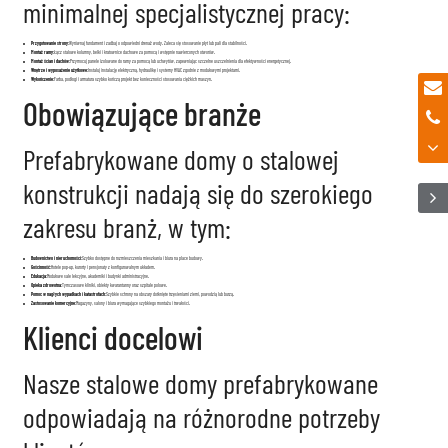
minimalnej specjalistycznej pracy:
Przygotowanie strony:
Wyrównaj fundament i zadbaj o odpowiedni drenaż wody. Zaleca się stosowanie płyt lub pali dla stabilności.
Montaż ramy:
Łącz stalowe kolumny, belki i kratownice dachowe za pomocą i wstępnie nawierconych otworów.
Montaż ścian i dachów:
Przymocuj panele izolowane do ramy za pomocą lub uchwytów, zapewniając szczelne uszczelnienia dla efektywności energetycznej.
Wnętrze i wyposażenie użytkowe:
Instaluj instalację elektryczną, hydraulikę i systemy HVAC zgodnie z modułowymi projektami.
Wykończenie:
Farba, podłogi i armatura szybko kończą projekt bez konieczności stosowania ciężkich maszyn.
Obowiązujące branże
Prefabrykowane domy o stalowej
konstrukcji nadają się do szerokiego
zakresu branż, w tym:
Budownictwo i nieruchomości:
Szybko dostępne do rozmieszczenia mieszkania i biura na place budowy.
Gościnność:
Hotele pop-up, kurorty i pensjonaty z konfigurowalnym układem.
Edukacja:
Modułowe sale lekcyjne, akademiki i budynki administracyjne.
Opieka zdrowotna:
Tymczasowe kliniki, obiekty kwarantanny oraz szpitale polowe.
Pomoc w nagłych wypadkach i katastrofach:
Szybkie schrony na obszary dotknięte trzęsieniami ziemi, powodzią lub burzą.
Zastosowanie komercyjne:
Magazyny, salony i biura wymagające szybkiego montażu i trwałości.
Klienci docelowi
Nasze stalowe domy prefabrykowane
odpowiadają na różnorodne potrzeby