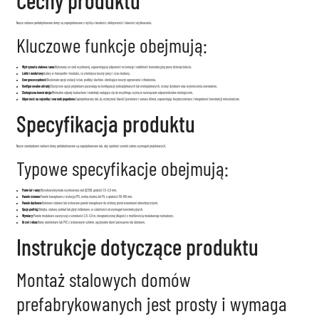
Cechy produktu
Nasze stalowe prefabrykowane domy są zaprojektowane z myślą o trwałości, efektywności i łatwości użytkowania.
Kluczowe funkcje obejmują:
Wytrzymała stalowa rama:
Wykonany ze stali ocynkowej, zapewniającej odporność na korozję i stabilność konstrukcyjną przez dziesięciolecia.
Lekki i modułowy:
Łatwy w transportie i montażu, co zmniejsza koszty pracy i czas budowy.
Energooszczędność:
Doskonałe opcje izolacji ścian, podłóg i dachów, obniżające koszty ogrzewania i chłodzenia.
Konfigurowalne układy:
Elastyczne opcje projektowe pozwalają na konfiguracje jednopiętrowych lub wielopiętrowych, ściany działowe oraz wykończenia zewnętrzne.
Ekologiczna konstrukcja:
Minimalne odpady budowlane i materiały nadające się do recyklingu czynią to rozwiązanie odpowiedzialne ekologicznie.
Odporność na sejsmikę i warunki pogodowe:
Zaprojektowany tak, by wytrzymać klęski żywiołowe i surowy klimat, zapewniając bezpieczeństwo i integralność konstrukcji mieszkańców.
Specyfikacja produktu
Nasze standardowe stalowe domy prefabrykowane są zaprojektowane tak, aby spełniać szeroki zakres wymagań projektowych.
Typowe specyfikacje obejmują:
Materiał ramy:
Wysokowytrzymała ocynkowana stal Q235B, grubość 1,5–2,0 mm.
Panele ścienne:
Panele kanapkowe z izolacją EPS, wełną skalną lub PU, o grubości 50–100 mm.
Panele dachowe:
Kolorowe stalowe lub izolowane panele kanapkowe do ochrony przed warunkami atmosferycznymi.
Opcje podłóg:
Sklejka, stalowy pokład lub płyty żelbetowe, w zależności od wymagań konstrukcyjnych.
Wymiary:
Panele modułowe zazwyczaj o szerokości 2,5–3,0 m, nieograniczonej długości z możliwością modułowego rozbudowy.
Drzwi i okna:
Ramy aluminiowe lub PVC z izolowanym szkłem, opcjonalne drzwi przesuwne lub obrotowe.
Instrukcje dotyczące produktu
Montaż stalowych domów
prefabrykowanych jest prosty i wymaga