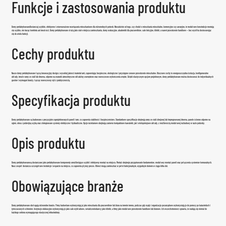
Funkcje i zastosowania produktu
Domy prefabrykowane
Dostarczaj szybkie, efektywne i zrównoważone rozwiązania mieszkaniowe dla różnorodnych potrzeb. Niezależnie od tego, czy chodzi o mieszkania mieszkalne, komercyjne czy awaryjne, te modułowe konstrukcje montują
się szybko, nie tracąc komfortu ani trwałości. Domy prefabrykowane służą jako stałe miejsca zamieszkania, domy wakacyjne, akademiki dla pracowników, sale lekcyjne, kliniki, a nawet przestrzenie handlowe — bez wysiłku dostosowując
się do wielu funkcji.
Cechy produktu
Nasze domy prefabrykowane łączą innowacyjny design z wysokiej jakości materiałami, zapewniając bezpieczne, ekologiczne i przystępne cenowo przestrzenie mieszkalne. Kluczowe cechy to energooszczędna izolacja, konfigurowalne
układy, trwałe ramy ze stali lub drewna, odporne na warunki atmosferyczne okładziny zewnętrzne oraz nowoczesne wykończenia wnętrz. Dzięki elastycznym opcjom projektowym, domy prefabrykowane można dostosować do indywidualnych
gustów i wymagań branży, łącząc nowoczesny styl z praktycznością.
Specyfikacja produktu
Domy prefabrykowane są budowane z precyzyjnie zaprojektowanych paneli i ram, co zapewnia stabilność i bezpieczeństwo. Standardowe specyfikacje obejmują ramy ze stali zbrojonej lub impregnowanej drewna, panele ścienne odporne na
ogień, okna z podwójną szybą oraz zintegrowane systemy elektryczne i hydrauliczne. Opcje rozmiarowe obejmują zarówno kompaktowe kawalerki, jak i wielopokojowe układy, z możliwością modułowej rozbudowy w razie potrzeby.
Opis produktu
Domy prefabrykowane
są dostarczane jako prefabrykowane komponenty umożliwiające szybki i efektywny montaż na miejscu. Montaż obejmuje przygotowanie fundamentów, modułowy montaż paneli oraz połączenia systemów komunalnych.
Nasz zespół dostarcza szczegółowe instrukcje i wsparcie na miejscu, co zapewnia płynny proces. Klienci mogą zamieszkać w pełni funkcjonalnym, wygodnym domem w ciągu kilku dni.
Obowiązujące branże
Domy prefabrykowane obsługują różnorodne branże. Firmy budowlane wykorzystują je jako mieszkania dla pracowników lub biura na terenie terenu, podczas gdy rządy i organizacje pozarządowe wykorzystują je do pomocy po katastrofach i
tymczasowych schronień. Instytucje edukacyjne wykorzystują je jako sale wykładowe, świadczeniodawcy jako kliniki, a firmy jako modułowe przestrzenie handlowe lub biurowe. Ich wszechstronność sprawia, że nadają się niemal do
każdego sektora wymagającego elastycznej infrastruktury.