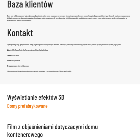
Baza klientów
Nasze domy prefabrykowane obsługują zróżnicowaną bazę klientów, w tym rodziny poszukujące nowoczesnych mieszkań w przystępnych cenowo cenowo, firmy potrzebujące szybkich rozwiązań biurowych, organizacje zaangażowane w
działania pomocowe oraz deweloperów realizujących skalowalne projekty mieszkaniowe. Od indywidualnych właścicieli domów po duże przedsiębiorstwa i agencje rządowe – domy prefabrykowane są na całym świecie zaufane za
wyjątkową jakość, elastyczność i opłacalność.
Kontakt
Chętnie poznamy Twoją opinię! Niezależnie od tego, czy masz pytania dotyczące naszych produktów, potrzebujesz pomocy przy zamówieniu, czy po prostu chcesz podzielić się opinią, nasz zespół jest tutaj, aby Ci pomóc.
Adres:
Nr 5888, Wuyuan Road, ulica Wuyuan, hrabstwo Haiyan, Jiaxing, Zhejiang
Telefon:
0573-86598806
E-mail:
sales@fsilon.com
Strona internetowa:
Domy prefabrykowane
Lub po prostu wypełnij nasz formularz kontaktowy na stronie internetowej, a my skontaktujemy się z Tobą w ciągu 24 godzin.
Wyświetlanie efektów 3D
Domy prefabrykowane
Film z objaśnieniami dotyczącymi domu
kontenerowego