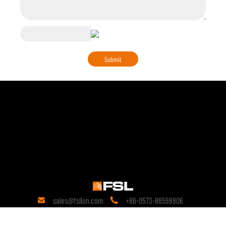
sales@fsilon.com
+86-0573-86598806


Kontakt