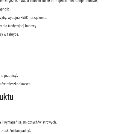
elektryczne, HVAC, a czasem także inteligentne instalacje domowe.
ępności.
zyby, wydajna HVAC i urządzenia.
y dla tradycyjnej budowy.
sy w fabryce.
ne przepisy).
ektów mieszkaniowych.
duktu
ta i wymagań sejsmicznych/wiatrowych.
(płaski/niskospadny).