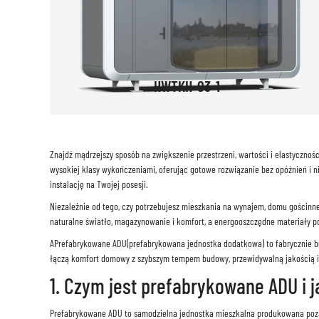
HWTKH-03-1
Znajdź mądrzejszy sposób na zwiększenie przestrzeni, wartości i elastycznoś
wysokiej klasy wykończeniami, oferując gotowe rozwiązanie bez opóźnień i n
instalację na Twojej posesji.
Niezależnie od tego, czy potrzebujesz mieszkania na wynajem, domu gościnn
naturalne światło, magazynowanie i komfort, a energooszczędne materiały p
A
Prefabrykowane ADU
(prefabrykowana jednostka dodatkowa) to fabrycznie 
łączą komfort domowy z szybszym tempem budowy, przewidywalną jakością i
1. Czym jest prefabrykowane ADU i 
Prefabrykowane ADU to samodzielna jednostka mieszkalna produkowana poza