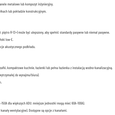
nele metalowe lub kompozyt inżynieryjny.
belkach lub pokładzie konstrukcyjnym.
9; piętro R-13+) może być ulepszony, aby spełnić standardy pasywne lub niemal pasywne.
łoki low-E.
opcje akustycznego podkładu.
fki, kompaktowe kuchnie, łazienki lub pełna łazienka z instalacją wodno-kanalizacyjną.
wytrzymałej do wynajmu/biura).
h.
–150A dla większych ADU; mniejsze jednostki mogą mieć 60A–100A).
 kanały wentylacyjne). Dostępne są opcje z kanałami.