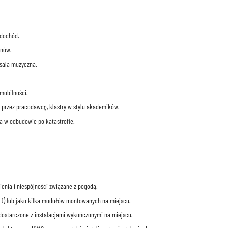
 dochód.
unów.
 sala muzyczna.
mobilności.
przez pracodawcę, klastry w stylu akademików.
a w odbudowie po katastrofie.
enia i niespójności związane z pogodą.
OD) lub jako kilka modułów montowanych na miejscu.
ostarczone z instalacjami wykończonymi na miejscu.