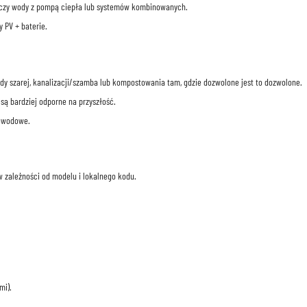
aczy wody z pompą ciepła lub systemów kombinowanych.
 PV + baterie.
dy szarej, kanalizacji/szamba lub kompostowania tam, gdzie dozwolone jest to dozwolone.
 są bardziej odporne na przyszłość.
łowodowe.
w zależności od modelu i lokalnego kodu.
mi).