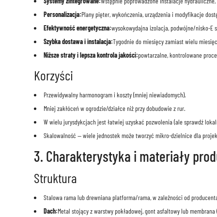
Systemy zintegrowane:
Wstępnie poprowadzone instalacje hydrauliczne, 
Personalizacja:
Plany pięter, wykończenia, urządzenia i modyfikacje dost
Efektywność energetyczna:
wysokowydajna izolacja, podwójne/nisko-E s
Szybka dostawa i instalacja:
Tygodnie do miesięcy zamiast wielu miesięc
Niższe straty i lepsza kontrola jakości:
powtarzalne, kontrolowane proce
Korzyści
Przewidywalny harmonogram i koszty (mniej niewiadomych).
Mniej zakłóceń w ogrodzie/działce niż przy dobudowie z rur.
W wielu jurysdykcjach jest łatwiej uzyskać pozwolenia (ale sprawdź lokal
Skalowalność — wiele jednostek może tworzyć mikro-dzielnice dla proj
3. Charakterystyka i materiały pro
Struktura
Stalowa rama lub drewniana platforma/rama, w zależności od producen
Dach:
Metal stojący z warstwy pokładowej, gont asfaltowy lub membrana 