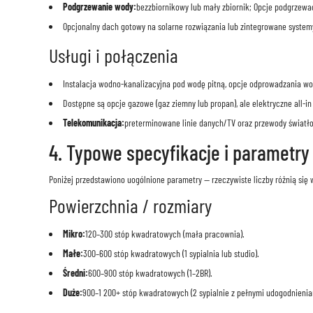
Podgrzewanie wody:
bezzbiornikowy lub mały zbiornik; Opcje podgrzew
Opcjonalny dach gotowy na solarne rozwiązania lub zintegrowane systemy
Usługi i połączenia
Instalacja wodno-kanalizacyjna pod wodę pitną, opcje odprowadzania wo
Dostępne są opcje gazowe (gaz ziemny lub propan), ale elektryczne all-in
Telekomunikacja:
preterminowane linie danych/TV oraz przewody świat
4. Typowe specyfikacje i parametry
Poniżej przedstawiono uogólnione parametry — rzeczywiste liczby różnią się 
Powierzchnia / rozmiary
Mikro:
120–300 stóp kwadratowych (mała pracownia).
Małe:
300–600 stóp kwadratowych (1 sypialnia lub studio).
Średni:
600–900 stóp kwadratowych (1–2BR).
Duże:
900–1 200+ stóp kwadratowych (2 sypialnie z pełnymi udogodnienia