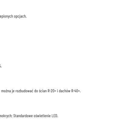
lepionych opcjach.
.
5.
 można je rozbudować do ścian R-20+ i dachów R-40+.
mokrych; Standardowe oświetlenie LED.