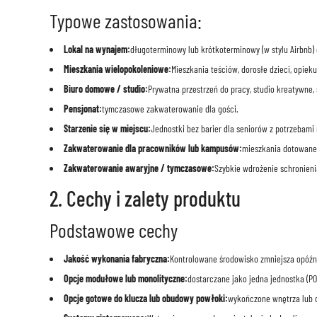
Typowe zastosowania:
Lokal na wynajem:
długoterminowy lub krótkoterminowy (w stylu Airbnb)
Mieszkania wielopokoleniowe:
Mieszkania teściów, dorosłe dzieci, opiek
Biuro domowe / studio:
Prywatna przestrzeń do pracy, studio kreatywne,
Pensjonat:
tymczasowe zakwaterowanie dla gości.
Starzenie się w miejscu:
Jednostki bez barier dla seniorów z potrzebami 
Zakwaterowanie dla pracowników lub kampusów:
mieszkania dotowane 
Zakwaterowanie awaryjne / tymczasowe:
Szybkie wdrożenie schronieni
2. Cechy i zalety produktu
Podstawowe cechy
Jakość wykonania fabryczna:
Kontrolowane środowisko zmniejsza opóźni
Opcje modułowe lub monolityczne:
dostarczane jako jedna jednostka (P
Opcje gotowe do klucza lub obudowy powłoki:
wykończone wnętrza lub d