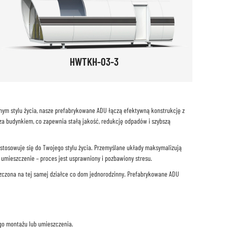
HWTKH-03-3
nym stylu życia, nasze prefabrykowane ADU łączą efektywną konstrukcję z
oza budynkiem, co zapewnia stałą jakość, redukcję odpadów i szybszą
stosowuje się do Twojego stylu życia. Przemyślane układy maksymalizują
mieszczenie – proces jest usprawniony i pozbawiony stresu.
zczona na tej samej działce co dom jednorodzinny. Prefabrykowane ADU
go montażu lub umieszczenia.