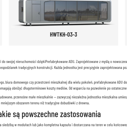
HWTKH-03-3
ci do swojej nieruchomości dzięki
Prefabrykowane ADU
. Zaprojektowane z myślą o nowoczes
iespodzianek tradycyjnych konstrukcji. Każda jednostka jest precyzyjnie zaprojektowana p
ego, biura domowego czy przestrzeni mieszkalnej dla wielu pokoleń, prefabrykowane ADU do
omagają obniżyć długoterminowe koszty mediów. Od wsparcia na pozwolenie po ostateczne u
budowane, przenośne małe mieszkalnie — zazwyczaj niezależna jednostka mieszkalna umies
 mniejszym obszarem terenu niż tradycyjne dobudówki z drewna.
jakie są powszechne zastosowania
 siedzibą w modułach lub jako kompletna kapsuła i dostarczana na teren w celu końcowe