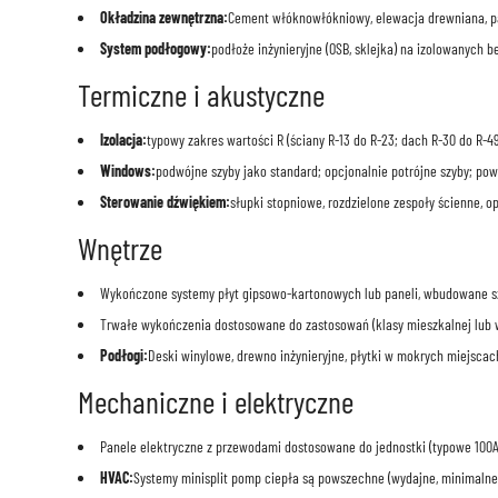
Okładzina zewnętrzna:
Cement włóknowłókniowy, elewacja drewniana, pa
System podłogowy:
podłoże inżynieryjne (OSB, sklejka) na izolowanych 
Termiczne i akustyczne
Izolacja:
typowy zakres wartości R (ściany R-13 do R-23; dach R-30 do R-4
Windows:
podwójne szyby jako standard; opcjonalnie potrójne szyby; pow
Sterowanie dźwiękiem:
słupki stopniowe, rozdzielone zespoły ścienne, 
Wnętrze
Wykończone systemy płyt gipsowo-kartonowych lub paneli, wbudowane sza
Trwałe wykończenia dostosowane do zastosowań (klasy mieszkalnej lub 
Podłogi:
Deski winylowe, drewno inżynieryjne, płytki w mokrych miejscac
Mechaniczne i elektryczne
Panele elektryczne z przewodami dostosowane do jednostki (typowe 100A
HVAC:
Systemy minisplit pomp ciepła są powszechne (wydajne, minimalne