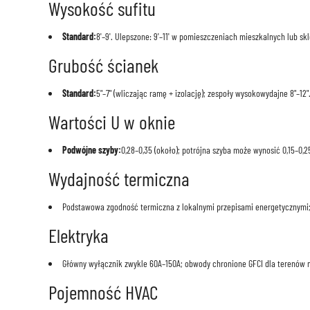
Wysokość sufitu
Standard:
8'–9'. Ulepszone: 9'–11' w pomieszczeniach mieszkalnych lub sk
Grubość ścianek
Standard:
5"–7" (wliczając ramę + izolację); zespoły wysokowydajne 8"–12"
Wartości U w oknie
Podwójne szyby:
0,28–0,35 (około); potrójna szyba może wynosić 0,15–0,2
Wydajność termiczna
Podstawowa zgodność termiczna z lokalnymi przepisami energetycznymi;
Elektryka
Główny wyłącznik zwykle 60A–150A; obwody chronione GFCI dla terenów 
Pojemność HVAC