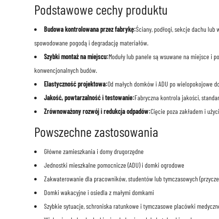
Podstawowe cechy produktu
Budowa kontrolowana przez fabrykę:
Ściany, podłogi, sekcje dachu lub
spowodowane pogodą i degradację materiałów.
Szybki montaż na miejscu:
Moduły lub panele są wsuwane na miejsce i po
konwencjonalnych budów.
Elastyczność projektowa:
Od małych domków i ADU po wielopokojowe dom
Jakość, powtarzalność i testowanie:
Fabryczna kontrola jakości, stand
Zrównoważony rozwój i redukcja odpadów:
Cięcie poza zakładem i użyc
Powszechne zastosowania
Główne zamieszkania i domy drugorzędne
Jednostki mieszkalne pomocnicze (ADU) i domki ogrodowe
Zakwaterowanie dla pracowników, studentów lub tymczasowych (przycze
Domki wakacyjne i osiedla z małymi domkami
Szybkie sytuacje, schroniska ratunkowe i tymczasowe placówki medyczn