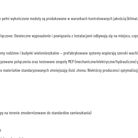
 w pełni wykończone moduły są produkowane w warunkach kontrolowanych jakością (klimat, p
łączone; Ostateczne wyposażenie i powiązania z instalacjami odbywają się na miejscu, czę
y rodzinne i budynki wielomieszkalne — prefabrykowane systemy wspierają szeroki wachla
aryzowane połączenia oraz testowane zespoły MEP (mechaniczne/elektryczne/hydrauliczne) 
ie materiałów standaryzowanych zmniejszają ilość złomu; Niektórzy producenci optymalizuj
py na terenie zmodernizowane do standardów zamieszkania)
e