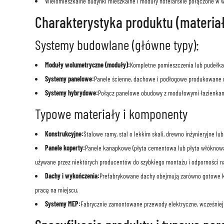
Wielomieszkalne budynki mieszkalne i moduły hotelarskie połączone w 
Charakterystyka produktu (materiały
Systemy budowlane (główne typy):
Moduły wolumetryczne (moduły):
Kompletne pomieszczenia lub pudełka
Systemy panelowe:
Panele ścienne, dachowe i podłogowe produkowane n
Systemy hybrydowe:
Połącz panelowe obudowy z modułowymi łazienkami
Typowe materiały i komponenty
Konstrukcyjne:
Stalowe ramy, stal o lekkim skali, drewno inżynieryjne lu
Panele koperty:
Panele kanapkowe (płyta cementowa lub płyta włóknowa 
używane przez niektórych producentów do szybkiego montażu i odporności n
Dachy i wykończenia:
Prefabrykowane dachy obejmują zarówno gotowe kr
pracę na miejscu.
Systemy MEP:
Fabrycznie zamontowane przewody elektryczne, wcześniej