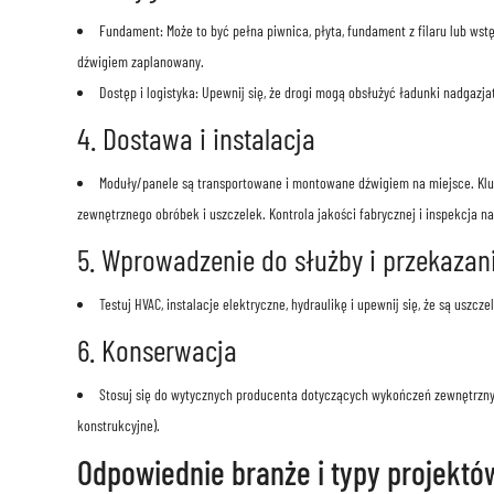
Fundament: Może to być pełna piwnica, płyta, fundament z filaru lub ws
dźwigiem zaplanowany.
Dostęp i logistyka: Upewnij się, że drogi mogą obsłużyć ładunki nadgazjat
4. Dostawa i instalacja
Moduły/panele są transportowane i montowane dźwigiem na miejsce. Kluc
zewnętrznego obróbek i uszczelek. Kontrola jakości fabrycznej i inspekcja n
5. Wprowadzenie do służby i przekazan
Testuj HVAC, instalacje elektryczne, hydraulikę i upewnij się, że są uszc
6. Konserwacja
Stosuj się do wytycznych producenta dotyczących wykończeń zewnętrz
konstrukcyjne).
Odpowiednie branże i typy projektó