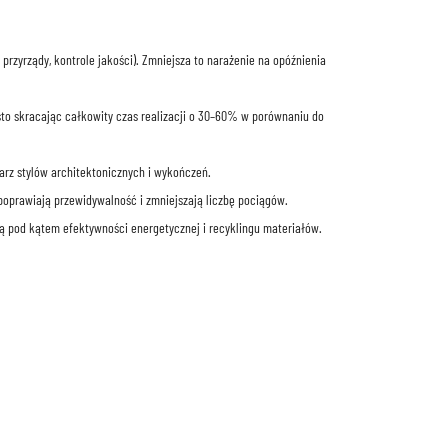
rzyrządy, kontrole jakości). Zmniejsza to narażenie na opóźnienia
sto skracając całkowity czas realizacji o 30–60% w porównaniu do
rz stylów architektonicznych i wykończeń.
poprawiają przewidywalność i zmniejszają liczbę pociągów.
ą pod kątem efektywności energetycznej i recyklingu materiałów.