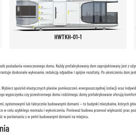
HWTKH-01-1
posób posiadania nowoczesnego domu. Każdy prefabrykowany dom zaprojektowany jest z użycie
ntuje doskonałe wykonanie, redukcję odpadów i spójne rezultaty. Po ukończeniu dom jest 
Wybierz spośród elastycznych planów pomieszczeń, energooszczędnej izolacji oraz indywi
go wypoczynku czy przestronnego domu rodzinnego, domy prefabrykowane oferują komfort, t
, systemowymi lub fabrycznie budowanymi domami — to budynki mieszkalne, których głów
ce w celu szybkiego montażu i wykończenia. Ponieważ budowa przenosi większość prac poz
ność w porównaniu z w pełni budowanymi domami na miejscu.
nia