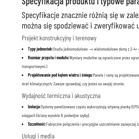
Specyfikacja produktu i typowe pa
Specyfikacje znacznie różnią się w zal
można się spodziewać i zweryfikować 
Projekt konstrukcyjny i terenowy
Typy jednostek:
Studia jednomodułowe → wielomodułowe domy z 2–4+ s
Rozmiar przęsła i modułu:
Wymiary modułów są ograniczone przez ograni
transportowymi.)
Projektowanie pod kątem wiatru i śniegu:
Panele i ramy są projektowane
stref klimatycznych; Zawsze sprawdzaj, czy jesteś na swojej stronie.
Wydajność termiczna i akustyczna
Izolacja:
Systemy panelizowane często wykorzystują sztywną piankę (EPS/
osiągach (ściany wysokie R, podwójne szyby).
Szczelność:
Fabryczne połączenia i precyzyjne uszczelnianie zazwyczaj 
Usługi i media