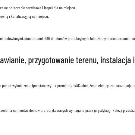
owe połączenie serwisowe i inspekcja na miejscu.
łówną i kanalizacyjną na miejscu.
 budowlanymi, standardami HUD dla domów produkcyjnych lub uznanymi standardami moduło
awianie, przygotowanie terenu, instalacja 
erz pakiet wykończenia (podstawowy → premium), HVAC, obciążenie elektryczne oraz opcje 
ozwolenia na montaż domów prefabrykowanych wymagane przez jurysdykcję. Należy przestr