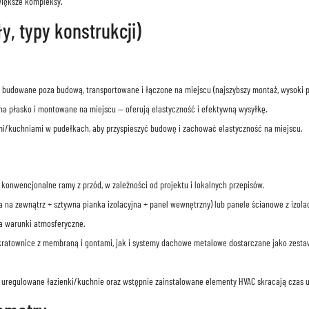
większe kompleksy.
, typy konstrukcji)
 budowane poza budową, transportowane i łączone na miejscu (najszybszy montaż, wysoki 
a płasko i montowane na miejscu — oferują elastyczność i efektywną wysyłkę.
/kuchniami w pudełkach, aby przyspieszyć budowę i zachować elastyczność na miejscu.
b konwencjonalne ramy z przód, w zależności od projektu i lokalnych przepisów.
na zewnątrz + sztywna pianka izolacyjna + panel wewnętrzny) lub panele ścianowe z izola
a warunki atmosferyczne.
atownice z membraną i gontami, jak i systemy dachowe metalowe dostarczane jako zestawy
 uregulowane łazienki/kuchnie oraz wstępnie zainstalowane elementy HVAC skracają czas 