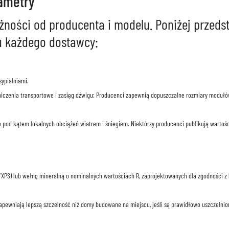
rametry
eżności od producenta i modelu. Poniżej przed
u każdego dostawcy:
ypialniami.
czenia transportowe i zasięg dźwigu; Producenci zapewnią dopuszczalne rozmiary modułów 
 pod kątem lokalnych obciążeń wiatrem i śniegiem. Niektórzy producenci publikują wartośc
XPS) lub wełnę mineralną o nominalnych wartościach R, zaprojektowanych dla zgodności z 
zapewniają lepszą szczelność niż domy budowane na miejscu, jeśli są prawidłowo uszczelni