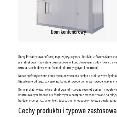
Dom kontenerowy
Domy Prefabrykowane
Oferuj mądrzejszy, szybszy i bardziej zrównoważony s
prefabrykowany powstaje poza budową w kontrolowanym środowisku, co gwara
skraca czas budowy w porównaniu do tradycyjnych konstrukcji.
Nasze prefabrykowane domy łączą nowoczesny design z praktycznym życiem. 
Niezależnie od tego, czy szukasz kompaktowego domu startowego, wakacyjne
Domy prefabrykowane (prefabrykowane) — zwane również domami modułowymi
kontrolowanym środowisku fabricznym, a następnie transportowane na miejs
bardziej rygorystyczną kontrolę jakości, mniej odpadów i wyższą powtarzal
Cechy produktu i typowe zastosowa